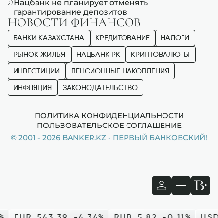
Нацбанк не планирует отменять
гарантирование депозитов
НОВОСТИ ФИНАНСОВ
БАНКИ КАЗАХСТАНА
КРЕДИТОВАНИЕ
НАЛОГИ
РЫНОК ЖИЛЬЯ
НАЦБАНК РК
КРИПТОВАЛЮТЫ
ИНВЕСТИЦИИ
ПЕНСИОННЫЕ НАКОПЛЕНИЯ
ИНФЛЯЦИЯ
ЗАКОНОДАТЕЛЬСТВО
ПОЛИТИКА КОНФИДЕНЦИАЛЬНОСТИ
ПОЛЬЗОВАТЕЛЬСКОЕ СОГЛАШЕНИЕ
© 2001 - 2026 BANKER.KZ - ПЕРВЫЙ БАНКОВСКИЙ!
%
EUR
543.39
-4.34%
RUB
5.82
-0.11%
USD