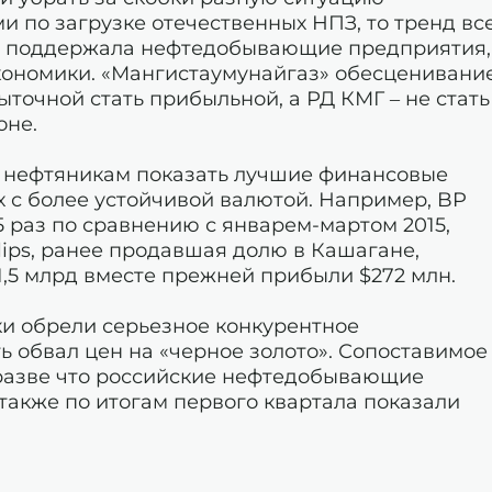
и по загрузке отечественных НПЗ, то тренд вс
но поддержала нефтедобывающие предприятия,
кономики. «Мангистаумунайгаз» обесценивани
точной стать прибыльной, а РД КМГ – не стать
оне.
 нефтяникам показать лучшие финансовые
х с более устойчивой валютой. Например, BP
5 раз по сравнению с январем-мартом 2015,
llips, ранее продавшая долю в Кашагане,
1,5 млрд вместе прежней прибыли $272 млн.
и обрели серьезное конкурентное
ь обвал цен на «черное золото». Сопоставимое
разве что российские нефтедобывающие
также по итогам первого квартала показали