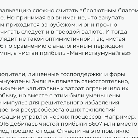
евальвацию сложно считать абсолютным благом
ге. Но принимая во внимание, что закупать
м приходится за рубежом, и они прочно
итать следует и в твердой валюте. И тогда
ядит не такой оптимистичной. Так, чистая
16 по сравнению с аналогичным периодом
5 млн, а чистая прибыль «Мангистаумунайгаз»
водители, лишенные господдержки и форы
вынуждены были выплывать самостоятельно,
снижение капитальных затрат ограничило их
бычу, но вместе с этим были уменьшены
и импульс для решительного избавления
дрения ресурсоберегающих технологий
изации управленческих процессов. Например,
2016 добилась чистой прибыли $607 млн вместо
иод прошлого года. Отчасти на это повлияло
днако главную роль сыграло сокращение затра