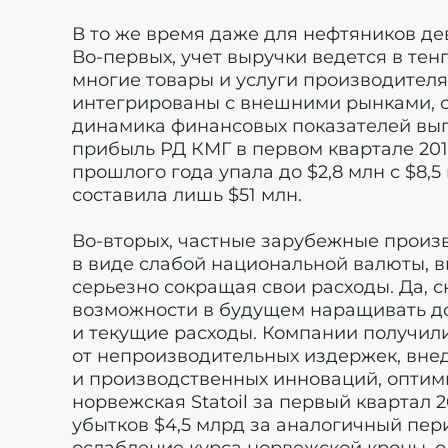
В то же время даже для нефтяников д
Во-первых, учет выручки ведется в тен
многие товары и услуги производителя
интегрированы с внешними рынками, сч
динамика финансовых показателей выгл
прибыль РД КМГ в первом квартале 20
прошлого года упала до $2,8 млн с $8,
составила лишь $51 млн.
Во-вторых, частные зарубежные произ
в виде слабой национальной валюты, 
серьезно сокращая свои расходы. Да, 
возможности в будущем наращивать до
и текущие расходы. Компании получил
от непроизводительных издержек, вне
и производственных инноваций, оптим
норвежская Statoil за первый квартал 
убытков $4,5 млрд за аналогичный пер
ослабление курса норвежской кроны, о