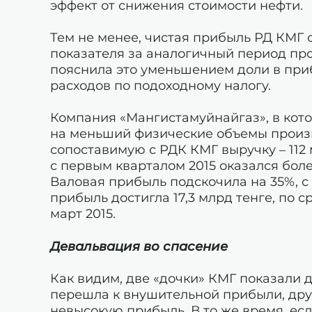
эффект от снижения стоимости нефти.
Тем не менее, чистая прибыль РД КМГ 
показателя за аналогичный период прош
пояснила это уменьшением доли в пр
расходов по подоходному налогу.
Компания «Мангистамуйнайгаз», в кот
на меньший физические объемы произв
сопоставимую с РДК КМГ выручку – 112 
с первым кварталом 2015 оказался боле
Валовая прибыль подскочила на 35%, с 4
прибыль достигла 17,3 млрд тенге, по с
март 2015.
Девальвация во спасение
Как видим, две «дочки» КМГ показали 
перешла к внушительной прибыли, друг
невысокую прибыль. В то же время, ес