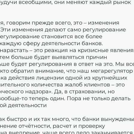
 будучи всеобщими, они меняют каждый рынок
я, говорим прежде всего, это – изменения
. Эти изменения делают само регулирование
егулирование становится все более
аждую сферу деятельности банков.
нарастать – это реакция на кризисные явления
, тем больше будет выявляться причин
ьше будет регулирования в ответ на это. Мы вс
о кто обратил внимание, что наш мегарегулятор
вка действия лицензии одной из крупнейших
ительного количества жалоб клиентов – это
еского надзора». Да, в страховании, но
ообще-то теперь один. Пора не только делать
ной деятельности
к быстро и их так много, что банки вынуждены
нение отчётности, расчет и проверку
в на внедрение, чаще всего дело заканчивается