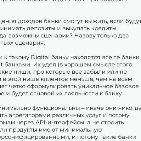
щения доходов банки смогут выжить, если буду
ринимать депозиты и выкупать кредиты,
гда возможны сценарии? Назову только два
стых» сценария.
 к такому Digital банку находятся все те банки,
t банками. Их удел (в хорошем смысле этого
узкие ниши, про которые все забыли или не
 в этой нише клиентов меньше, чем на всем
ет четко сформулировать уникальное базовое
е и будет основой их лояльности к банку.
инимально функциональны – иначе они никогд
ыть агрегаторами различных услуг и потому
рмам через API-интерфейсы, а не строить
сли продукты имеют минимальную
ерсонифицированными, и потому такие банки