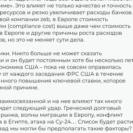
ме». Это влияет не только качество и точность
 ресурсов и резко увеличивает расходы банков.
вой компании zeb, в Европе стоимость
м (compliance cost) выше даже чем стоимость
т, в Европе и другие причины роста расходов
, но это не меняет сути дела.
ки. Никто больше не может сказать
и и он будет постоянным хотя бы несколько лет
ономика США – пока не совсем оправилась
му от каждого заседания ФРС США в течение
нного повышения ключевой ставки, которое
иной причине.
взаимосвязанной и на нее влияют так много
придет следующий удар. Греческий долговый
 рынка, волны миграции в Европу, конфликт
 в Египте, атака на Су-24… Список будет расти
азад мы могли бы предполагать такие факторы?