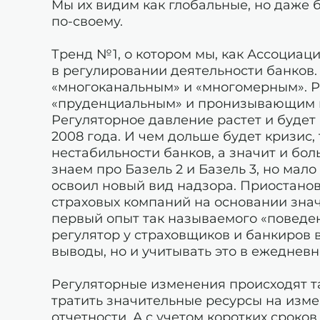
Мы их видим как глобальные, но даже
по-своему.
Тренд №1, о котором мы, как Ассоциаци
в регулировании деятельности банков
«многоканальным» и «многомерным». Р
«пруденциальным» и пронизывающим к
Регуляторное давление растет и будет 
2008 года. И чем дольше будет кризис
нестабильности банков, а значит и бол
знаем про Базель 2 и Базель 3, но мал
освоил новый вид надзора. Приостано
страховых компаний на основании знач
первый опыт так называемого «поведенч
регулятор у страховщиков и банкиров в
выводы, но и учитывать это в ежеднев
Регуляторные изменения происходят та
тратить значительные ресурсы на изме
отчетности. А с учетом коротких сроко