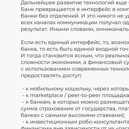
Дальнейшее развитие технологий еще 
Банк превращается в интерфейс в комп
банки без отделений. И это никого не у
всех каналах коммуникации получал од
результат. Иными словами, омниканал
Если есть единый интерфейс, то, возмо
банка, то есть быть единой входной то
И тогда становится ясным, что реальн
сложности экономики, а финансовый с
с использованием современных технолог
предоставлять доступ:
- к мобильному кошельку, через котор
- к marketplace / peer-to-peer площадк
- к банкам, в которых можно размещать
сумма страхования от государства, пл
банках с самыми высокими ставками);
- к инвестиционным робо-консультант
финансами вне зависимости от их «ра