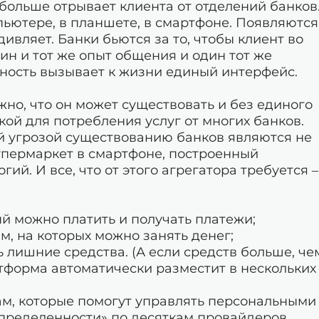
больше отрывает клиента от отделений банков
ьютере, в планшете, в смартфоне. Появляются
дивляет. Банки бьются за то, чтобы клиент во
ин и тот же опыт общения и один тот же
ьность вызывает к жизни единый интерфейс.
жно, что он может существовать и без единого
чкой для потребления услуг от многих банков.
ой угрозой существованию банков являются не
упермаркет в смартфоне, построенный
ий. И все, что от этого агрегатора требуется –
ый можно платить и получать платежи;
ам, на которых можно занять денег;
 лишние средства. (А если средств больше, че
атформа автоматически разместит в нескольких
ам, которые помогут управлять персональными
спределенности» по десяткам провайдеров