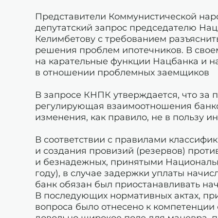
Представители Коммунистической нар
депутатский запрос председателю Нац
Келимбетову с требованием разъясни
решения проблем ипотечников. В свое
на карательные функции Нацбанка и на
в отношении проблемных заемщиков
В запросе КНПК утверждается, что за п
регулирующая взаимоотношения банко
изменения, как правило, не в пользу и
В соответствии с правилами классифик
и создания провизий (резервов) против
и безнадежных, принятыми Национальны
году), в случае задержки уплаты начис
банк обязан был приостанавливать на
В последующих нормативных актах, пр
вопроса было отнесено к компетенции 
довольно широкое поле для маневра, п