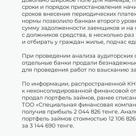
сроки и порядок приостановления нач
сроков внесения периодических плате
нормы позволило банкам второго уров
сумму задолженности заемщиков и на
с должников средства, в несколько р
и отбирать у граждан жилье, подчас е
При проведении анализа аудиторских о
отдельные банки продали безнадежны
для проведения работ по взысканию з
По информации, распространенной КН
к неконсолидированной финансовой отч
продал портфель займов, ранее списанн
ТОО «Специальная финансовая компани
получив прибыль 2 044 826 тенге. Анал
портфель займов стоимостью 12 106 82
за 3 144 690 тенге.