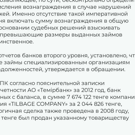
исления вознаграждения в случае нарушений
жей. Именно отсутствие такой императивной
ня включать сумму вознаграждения в общую
 основании судебных решений взыскивать
аз превышающие размеры выданных займов
динственное.
тчетов банков второго уровня, установлено, ч
е займы специализированным организациям
адолженностей, утверждается в обращении.
ПК согласно пояснительной записки
етности АО «Темірбанк» за 2012 год, банк
ых с баланса, в сумме 7 674 122 тенге компан
я «TILBAGE COMPANY» за 2 044 826 тенге,
огичная сделка также проведена в 2008 году,
6 тенге был продан указанному товариществу