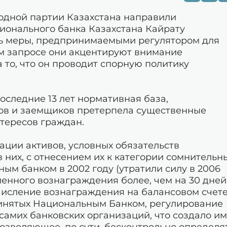
одной партии Казахстана направили
ионального банка Казахстана Кайрату
ть меры, предпринимаемыми регулятором для
м запросе они акцентируют внимание
 то, что он проводит спорную политику
оследние 13 лет нормативная база,
в и заемщиков претерпела существенные
нтересов граждан.
ации активов, условных обязательств
 них, с отнесением их к категории сомнительн
м банком в 2002 году (утратили силу в 2006
ленного вознаграждения более, чем на 30 дней
числение вознаграждения на балансовом счете
инятых Национальным Банком, регулирование
самих банковских организаций, что создало им
озволяющее, по сути, бесконтрольно определя