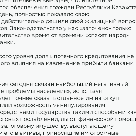
еутешительным выводам, что ипотечное
рос обеспечения граждан Республики Казахст
 день, полностью показало свою
й действительно решили свой жилищный вопро
в. Законодательство у нас «заточено» только
авительство время от времени «спасет народ»
анки.
рого уровня доля ипотечного кредитования не
нного влияния на извлечение прибыли банками
ания сегодня связан наибольший негативный
ые проблемы населения», используя
дет точнее сказать отданное им на откуп
учили возможность манипулирования
редствами государства такими способами как
оговых послаблений, льгот, финансовой помощ
к залоговому имуществу, выступающему
и его в активы, приносящие им огромные