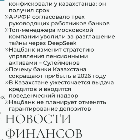
конфисковали у казахстанца: он
получил срок
АРРФР согласовало трёх
руководящих работников банков
Топ-менеджера московской
компании уволили за разглашение
тайны через DeepSeek
Нацбанк изменит стратегию
управления пенсионными
активами – Сулейменов
Почему банки Казахстана
сокращают прибыль в 2026 году
В Казахстане ужесточается выдача
кредитов и вводится
поведенческий надзор
ых
Нацбанк не планирует отменять
гарантирование депозитов
,
НОВОСТИ
.
ФИНАНСОВ
ть