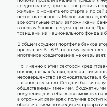
помочь, провели анализ и пришли к н
кредитование, призванное решить воп
жильем, с момента его старта и по сей
несостоятельность. Малое число люде
все остальные стали заложниками банко
в пользу банков, регулятор «спит», Пр
траншами из Национального фонда в б
В общем ссудном портфеле банков вто
превышает 5 – 6 %, поэтому существе
ипотечное кредитование не оказывает.
Но, именно с этим сектором кредитов
отклик, так как банки, «решая жилищн
несовершенство законодательства, а бу
законодательство. Сегодня банки пол
общественным мнением, бюджетными с
получение для себя всевозможных нал
в огромных размерах; получив доступ 
обеспечением по кредитам, превратил