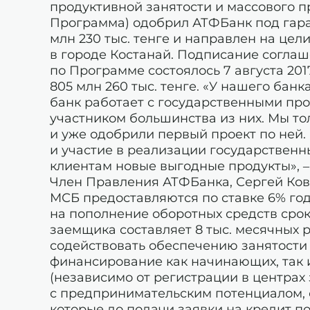
продуктивной занятости и массового пр
Программа) одобрил АТФБанк под гара
млн 230 тыс. тенге и направлен на це
в городе Костанай. Подписание согл
по Программе состоялось 7 августа 20
805 млн 260 тыс. тенге. «У нашего банк
банк работает с государственными пр
участником большинства из них. Мы т
и уже одобрили первый проект по ней.
и участие в реализации государственн
клиентам новые выгодные продукты», 
Член Правления АТФБанка, Сергей Ков
МСБ предоставляются по ставке 6% годо
на пополнение оборотных средств срок
заемщика составляет 8 тыс. месячных 
содействовать обеспечению занятости 
финансирование как начинающих, так
(независимо от регистрации в центрах
с предпринимательским потенциалом, с
которые до подачи заявки на кредит по