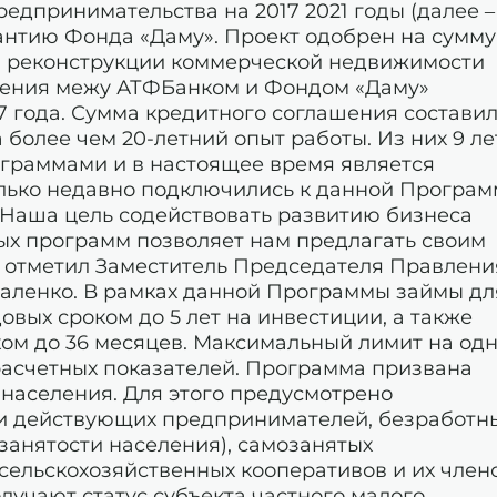
едпринимательства на 2017 2021 годы (далее –
нтию Фонда «Даму». Проект одобрен на сумму
ли реконструкции коммерческой недвижимости
ашения межу АТФБанком и Фондом «Даму»
17 года. Сумма кредитного соглашения состави
а более чем 20-летний опыт работы. Из них 9 ле
ограммами и в настоящее время является
олько недавно подключились к данной Програм
 Наша цель содействовать развитию бизнеса
ых программ позволяет нам предлагать своим
– отметил Заместитель Председателя Правлени
аленко. В рамках данной Программы займы дл
вых сроком до 5 лет на инвестиции, а также
ом до 36 месяцев. Максимальный лимит на од
расчетных показателей. Программа призвана
населения. Для этого предусмотрено
 и действующих предпринимателей, безработн
 занятости населения), самозанятых
ельскохозяйственных кооперативов и их члено
лучают статус субъекта частного малого