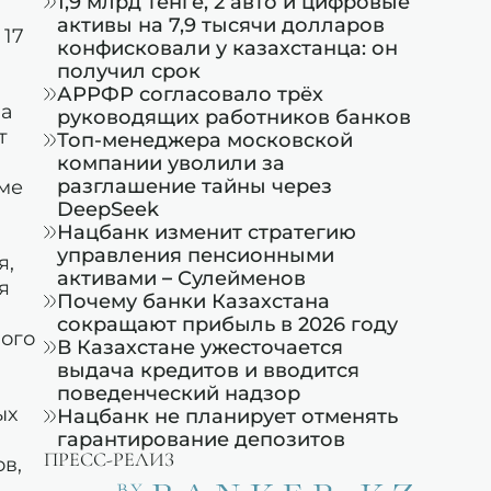
1,9 млрд тенге, 2 авто и цифровые
активы на 7,9 тысячи долларов
 17
конфисковали у казахстанца: он
получил срок
АРРФР согласовало трёх
ла
руководящих работников банков
т
Топ-менеджера московской
компании уволили за
разглашение тайны через
ме
DeepSeek
Нацбанк изменит стратегию
управления пенсионными
я,
активами – Сулейменов
я
Почему банки Казахстана
сокращают прибыль в 2026 году
ного
В Казахстане ужесточается
выдача кредитов и вводится
поведенческий надзор
ых
Нацбанк не планирует отменять
гарантирование депозитов
ПРЕСС-РЕЛИЗ
в,