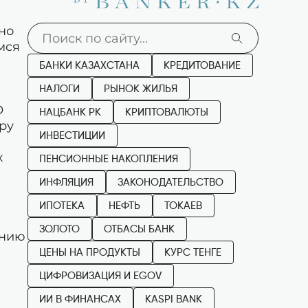
но
мся
БАНКИ КАЗАХСТАНА
КРЕДИТОВАНИЕ
НАЛОГИ
РЫНОК ЖИЛЬЯ
О
НАЦБАНК РК
КРИПТОВАЛЮТЫ
ру
ИНВЕСТИЦИИ
х
ПЕНСИОННЫЕ НАКОПЛЕНИЯ
ИНФЛЯЦИЯ
ЗАКОНОДАТЕЛЬСТВО
ИПОТЕКА
НЕФТЬ
ТОКАЕВ
ЗОЛОТО
ОТБАСЫ БАНК
анию
ЦЕНЫ НА ПРОДУКТЫ
КУРС ТЕНГЕ
ЦИФРОВИЗАЦИЯ И EGOV
ИИ В ФИНАНСАХ
KASPI BANK