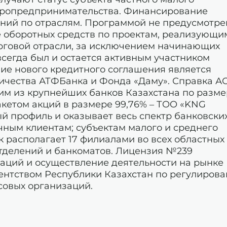
икропредпринимательства. Финансирование
ений по отраслям. Программой не предусмотре
 оборотных средств по проектам, реализующи
рговой отрасли, за исключением начинающих
сегда был и остается активным участником
ие нового кредитного соглашения является
ичества АТФБанка и Фонда «Даму». Справка А
ним из крупнейших банков Казахстана по разме
акетом акций в размере 99,76% – ТOO «KNG
ый профиль и оказывает весь спектр банковски
чным клиентам; субъектам малого и среднего
нк располагает 17 филиалами во всех областных
отделений и банкоматов. Лицензия №239
раций и осуществление деятельности на рынке
Агентством Республики Казахстан по регулиров
совых организаций.