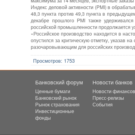
максимума за 14 месяцев, экспортные заказы
Индекс деловой активности (PMI) в обрабаты
48,3 пункта против 49,3 пункта в предыдуще
декабре прошлого PMI также удерживался 
российской промышленности продолжается у
«Российское производство находится в насто
опустился за критическую отметку, указав н
разочаровывающим для российских производи
Просмотров:
1753
Банковский форум
Новости банков
Ценные бумаги
Новости финансо
Банковский рынок
Пресс-релизы
Рынок страхования
События
Инвестиционные
фонды