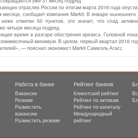
 сокращаются уже 31 месяц подряд
вающих отраслях России по итогам марта 2016 года опусти
м месяце, сообщает компания Markit. В январе нынешнего 
ниже отметки 50 пунктов, это значит, что спад активн
же четыре месяца подряд.
ящее время в разгаре обострения кризиса. Головной пока
а семимесячный минимум. В целом, первый квартал 2016 го
телей», — пояснил экономист Markit Самюэль Агасс.
Работа в банке
Рейтинг банков
Б
в
Вакансии
Клиентский рейтинг
Вс
Резюме
Рейтинг по активам
Бл
Разместить
Рейтинг по капиталу
вакансию
Международный
Разместить резюме
рейтинг