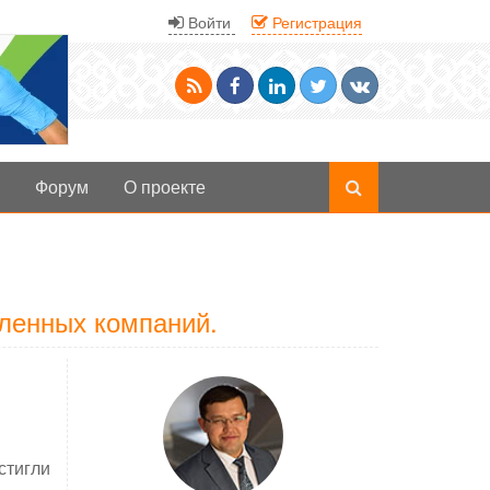
Войти
Регистрация
Форум
О проекте
ленных компаний.
стигли