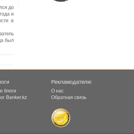
лся до
года и
ости в
затель
да был
логи
Рекламодателю
е блоги
О нас
ог Banker.kz
Обратная связь