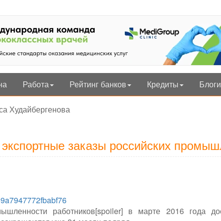
на
Работа
Рейтинг банков
Кредиты
Блоги
са Худайбергенова
 экспортные заказы российских промыш
59a7947772fbabf76
шленности работников[spoiler] в марте 2016 года до