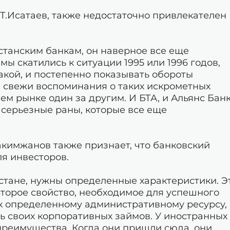
 Т.Исатаев, также недостаточно привлекателен
станским банкам, он наверное все еще
мы скатились к ситуации 1995 или 1996 годов,
такой, и постепенно показывать обороты
е свежи воспоминания о таких искрометных
м рынке один за другим. И БТА, и Альянс Банк
 серьезные раны, которые все еще
акимжанов также признает, что банковский
ля инвесторов.
стане, нужны определенные характеристики. Э
торое свойство, необходимое для успешного
 к определенному административному ресурсу,
ь своих корпоративных займов. У иностранных
 преимущества. Когда они пришли сюда, они