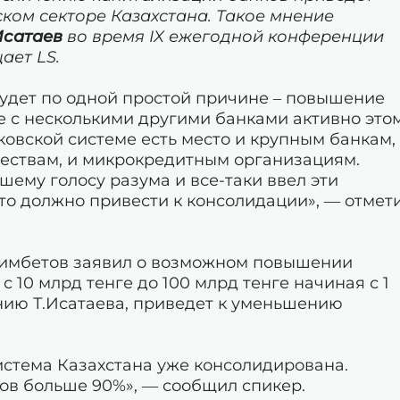
ком секторе Казахстана. Такое мнение
Исатаев
во время IX ежегодной конференции
ает LS.
будет по одной простой причине – повышение
е с несколькими другими банками активно это
ковской системе есть место и крупным банкам,
ествам, и микрокредитным организациям.
ему голосу разума и все-таки ввел эти
то должно привести к консолидации», — отмет
лимбетов заявил о возможном повышении
 10 млрд тенге до 100 млрд тенге начиная с 1
ению Т.Исатаева, приведет к уменьшению
система Казахстана уже консолидирована.
ов больше 90%», — сообщил спикер.