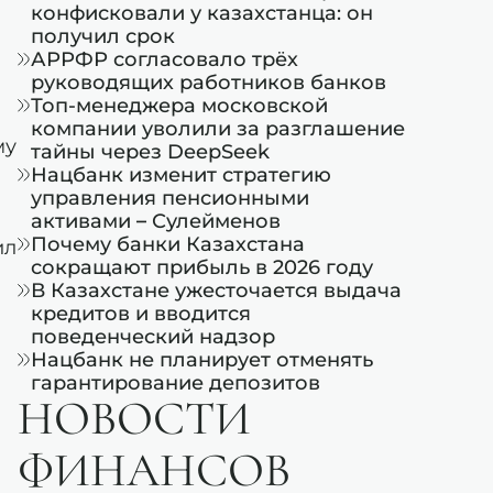
конфисковали у казахстанца: он
получил срок
АРРФР согласовало трёх
руководящих работников банков
Топ-менеджера московской
компании уволили за разглашение
му
тайны через DeepSeek
Нацбанк изменит стратегию
управления пенсионными
активами – Сулейменов
Почему банки Казахстана
ил
сокращают прибыль в 2026 году
В Казахстане ужесточается выдача
кредитов и вводится
поведенческий надзор
Нацбанк не планирует отменять
гарантирование депозитов
НОВОСТИ
ФИНАНСОВ