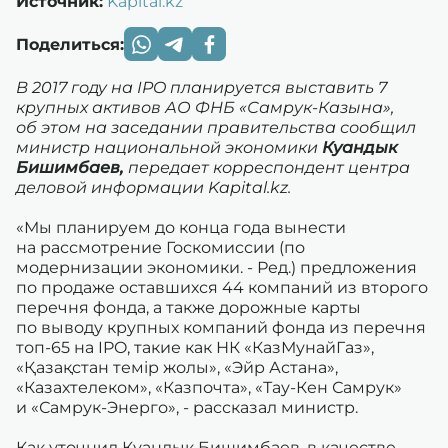
Источник:
Kapital.kz
Поделиться:
В 2017 году на IPO планируется выставить 7
крупных активов АО ФНБ «Самрук-Казына»,
об этом на заседании правительства сообщил
министр национальной экономики
Куандык
Бишимбаев,
передает корреспондент центра
деловой информации Kapital.kz.
«Мы планируем до конца года вынести
на рассмотрение Госкомиссии (по
модернизации экономики. - Ред.) предложения
по продаже оставшихся 44 компаний из второго
перечня фонда, а также дорожные карты
по выводу крупных компаний фонда из перечня
топ-65 на IPO, такие как НК «КазМунайГаз»,
«Қазақстан темір жолы», «Эйр Астана»,
«Казахтелеком», «Казпочта», «Тау-Кен Самрук»
и «Самрук-Энерго», - рассказал министр.
Как уточнил Куандык Бишимбаев, в качестве