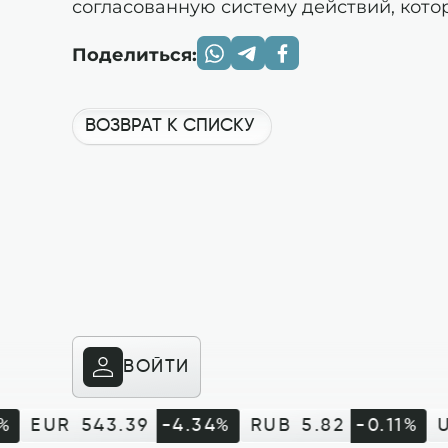
согласованную систему действий, кото
Поделиться:
ВОЗВРАТ К СПИСКУ
ВОЙТИ
%
EUR
543.39
-4.34%
RUB
5.82
-0.11%
U