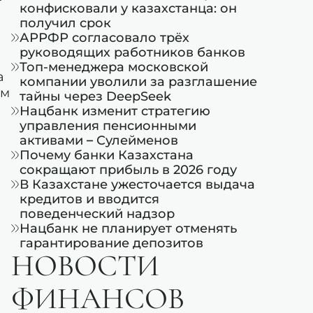
конфисковали у казахстанца: он
получил срок
АРРФР согласовало трёх
руководящих работников банков
Топ-менеджера московской
а
компании уволили за разглашение
им
тайны через DeepSeek
Нацбанк изменит стратегию
управления пенсионными
активами – Сулейменов
Почему банки Казахстана
сокращают прибыль в 2026 году
В Казахстане ужесточается выдача
кредитов и вводится
поведенческий надзор
Нацбанк не планирует отменять
гарантирование депозитов
НОВОСТИ
ФИНАНСОВ