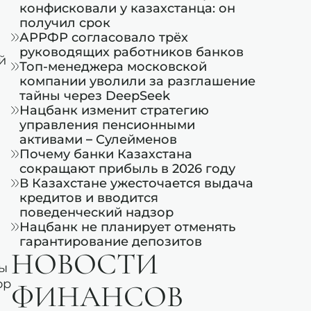
конфисковали у казахстанца: он
получил срок
АРРФР согласовало трёх
руководящих работников банков
й
Топ-менеджера московской
компании уволили за разглашение
тайны через DeepSeek
Нацбанк изменит стратегию
управления пенсионными
активами – Сулейменов
Почему банки Казахстана
сокращают прибыль в 2026 году
В Казахстане ужесточается выдача
кредитов и вводится
поведенческий надзор
Нацбанк не планирует отменять
гарантирование депозитов
НОВОСТИ
ды
ор
ФИНАНСОВ