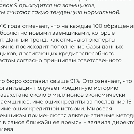
явок 9 приходится на заемщиков,
ы считают такую тенденцию нормальной.
16 года отмечает, что на каждые 100 обращени
абсолютно новыми заемщиками, которые
. Данный тренд, как отмечают эксперты,
сячно происходит пополнение базы данных
мщиков, достигающих кредитоспособного
астом согласно принципам ответственного
го бюро составил свыше 91%. Это означает, что
рганизация получает кредитную историю
 Казахстане около 9 миллионов экономически
 заемщиков, имеющих кредиты за последние 15
не имеющих кредитной истории. Мировая
заемщикам применяются альтернативные мето
т в самое ближайшее время», - заявила директ
иева.