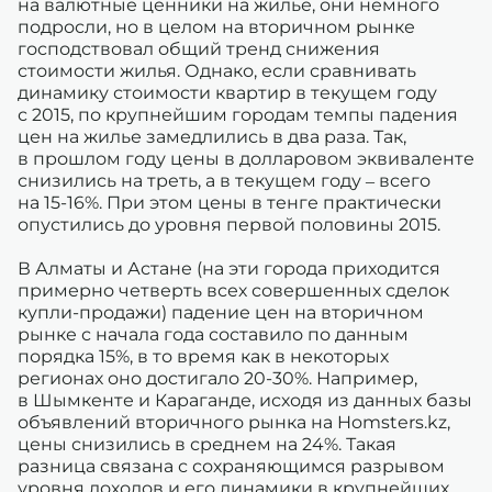
на валютные ценники на жилье, они немного
подросли, но в целом на вторичном рынке
господствовал общий тренд снижения
стоимости жилья. Однако, если сравнивать
динамику стоимости квартир в текущем году
с 2015, по крупнейшим городам темпы падения
цен на жилье замедлились в два раза. Так,
в прошлом году цены в долларовом эквиваленте
снизились на треть, а в текущем году – всего
на 15-16%. При этом цены в тенге практически
опустились до уровня первой половины 2015.
В Алматы и Астане (на эти города приходится
примерно четверть всех совершенных сделок
купли-продажи) падение цен на вторичном
рынке с начала года составило по данным
порядка 15%, в то время как в некоторых
регионах оно достигало 20-30%. Например,
в Шымкенте и Караганде, исходя из данных базы
объявлений вторичного рынка на Homsters.kz,
цены снизились в среднем на 24%. Такая
разница связана с сохраняющимся разрывом
уровня доходов и его динамики в крупнейших