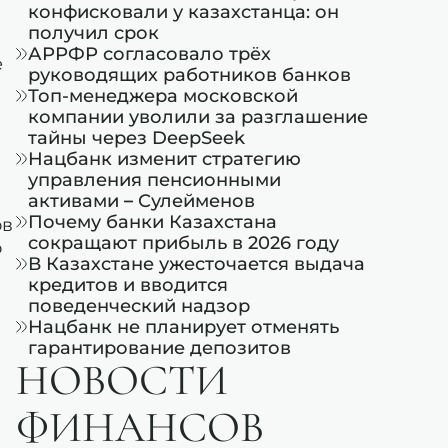
конфисковали у казахстанца: он
получил срок
АРРФР согласовало трёх
е
руководящих работников банков
Топ-менеджера московской
компании уволили за разглашение
тайны через DeepSeek
Нацбанк изменит стратегию
управления пенсионными
активами – Сулейменов
Почему банки Казахстана
ов
сокращают прибыль в 2026 году
о
В Казахстане ужесточается выдача
й
кредитов и вводится
поведенческий надзор
Нацбанк не планирует отменять
гарантирование депозитов
НОВОСТИ
ФИНАНСОВ