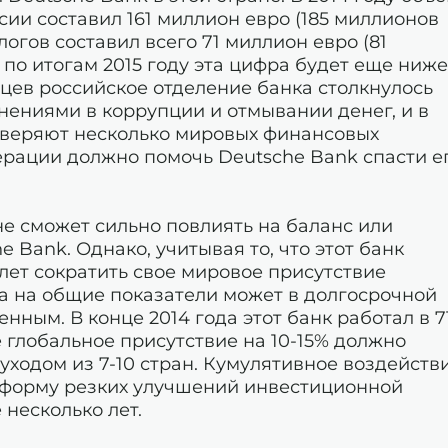
сии составил 161 миллион евро (185 миллионов
логов составил всего 71 миллион евро (81
 по итогам 2015 году эта цифра будет еще ниже
яцев российское отделение банка столкнулось
инениями в коррупции и отмывании денег, и в
оверяют несколько мировых финансовых
ерации должно помочь Deutsche Bank спасти е
не сможет сильно повлиять на баланс или
Bank. Однако, учитывая то, что этот банк
ет сократить свое мировое присутствие
га на общие показатели может в долгосрочной
нным. В конце 2014 года этот банк работал в 7
 глобальное присутствие на 10-15% должно
ходом из 7-10 стран. Кумулятивное воздейств
 форму резких улучшений инвестиционной
несколько лет.