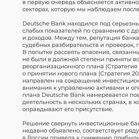
в первую очередь объясняется активн
секторах, которую мы наблюдаем после
Deutsche Bank находился под серьезны
слабых показателей по сравнению с д
и доходов. Между тем, репутация банк
судебных разбирательств и проверок,
В попытке рассеять опасения, связанн
не были в должной степени приняты в
реорганизационного плана (Стратегия 2
о принятии нового плана (Стратегия 20
направлен на сокращение инвестицион
внимания к управлению активами и оп
плана Deutsche Bank намеревается по
деятельность в нескольких странах, в
оправдывают его присутствие.
Решение свернуть инвестиционные бан
недавно объявлено, соответствует ряду
в России привела к снижению прибыли 