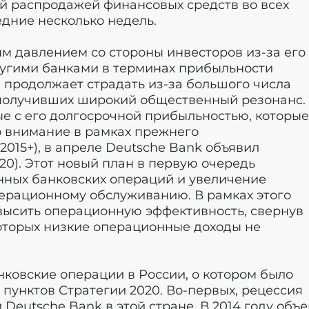
ой распродажей финансовых средств во всех
дние несколько недель.
м давлением со стороны инвесторов из-за его
ругими банками в терминах прибыльности
а продолжает страдать из-за большого числа
 получивших широкий общественный резонанс.
ые с его долгосрочной прибыльностью, которые
о внимание в рамках прежнего
015+), в апреле Deutsche Bank объявил
20). Этот новый план в первую очередь
ных банковских операций и увеличение
ерационному обслуживанию. В рамках этого
высить операционную эффективность, свернув
 которых низкие операционные доходы не
ковские операции в России, о котором было
 пунктов Стратегии 2020. Во-первых, рецессия
Deutsche Bank в этой стране. В 2014 году объ