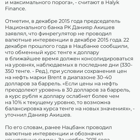
и максимального порога», - считают в Halyk
Finance.
Отметим, в декабре 2015 года председатель
Национального банка РК Данияр Акишев
заявлял, что финрегулятор не проводил
валютные интервенции в декабре 2015 года. 22
декабря прошлого года в Нацбанке сообщили,
что обменный курс тенге к доллару
в ближайшее время должен консолидироваться
на уровнях, наблюдаемых в последние дни (330-
350 тенге. - Ред.), при условии сохранения цен
на нефть марки Brent в диапазоне 30-40
долларов за баррель. «Если цены на нефть
преодолеют уровень в 30 долларов за баррель,
а курс рубля к доллару ослабнет более чем
на 10% к текущему уровню, то возможна
балансировка курса тенге на новых значениях», -
уточнил Данияр Акишев.
По его словам, ранее Нацбанк проводил
валютные интервенции и обозначил
конкретные суммы. За ноябрь 2015 года