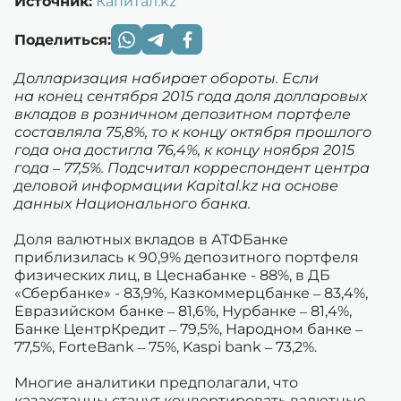
Источник:
Капитал.kz
Поделиться:
Долларизация набирает обороты. Если
на конец сентября 2015 года доля долларовых
вкладов в розничном депозитном портфеле
составляла 75,8%, то к концу октября прошлого
года она достигла 76,4%, к концу ноября 2015
года – 77,5%. Подсчитал корреспондент центра
деловой информации Kapital.kz на основе
данных Национального банка.
Доля валютных вкладов в АТФБанке
приблизилась к 90,9% депозитного портфеля
физических лиц, в Цеснабанке - 88%, в ДБ
«Сбербанке» - 83,9%, Казкоммерцбанке – 83,4%,
Евразийском банке – 81,6%, Нурбанке – 81,4%,
Банке ЦентрКредит – 79,5%, Народном банке –
77,5%, ForteBank – 75%, Kaspi bank – 73,2%.
Многие аналитики предполагали, что
казахстанцы станут конвертировать валютные