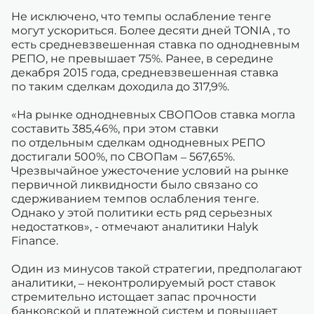
Не исключено, что темпы ослабление тенге
могут ускориться. Более десяти дней TONIA , то
есть средневзвешенная ставка по однодневным
РЕПО, не превышает 75%. Ранее, в середине
декабря 2015 года, средневзвешенная ставка
по таким сделкам доходила до 317,9%.
«На рынке однодневных СВОПОов ставка могла
составить 385,46%, при этом ставки
по отдельным сделкам однодневных РЕПО
достигали 500%, по СВОПам – 567,65%.
Чрезвычайное ужесточение условий на рынке
первичной ликвидности было связано со
сдерживанием темпов ослабления тенге.
Однако у этой политики есть ряд серьезных
недостатков», - отмечают аналитики Halyk
Finance.
Один из минусов такой стратегии, предполагают
аналитики, – неконтролируемый рост ставок
стремительно истощает запас прочности
банковской и платежной систем и повышает