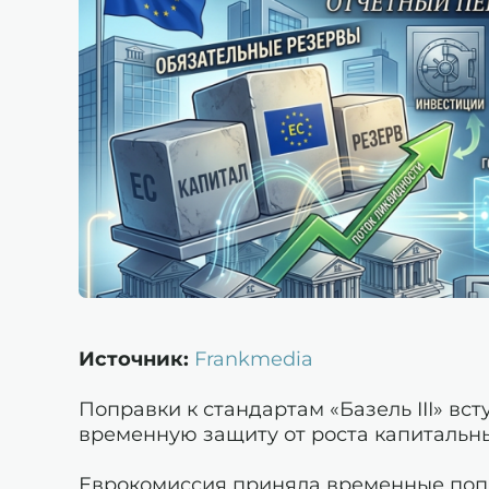
Источник:
Frankmedia
Поправки к стандартам «Базель III» вст
временную защиту от роста капитальн
Еврокомиссия приняла временные попр