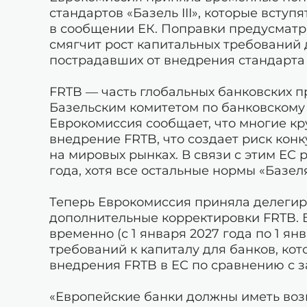
стандартов «Базель III», которые вступя
в сообщении ЕК. Поправки предусматр
смягчит рост капитальных требований 
пострадавших от внедрения стандарта F
FRTB — часть глобальных банковских пр
Базельским комитетом по банковскому 
Еврокомиссия сообщает, что многие к
внедрение FRTB, что создает риск кон
на мировых рынках. В связи с этим ЕС 
года, хотя все остальные нормы «Базеля
Теперь Еврокомиссия приняла делеги
дополнительные корректировки FRTB. 
временно (с 1 января 2027 года по 1 я
требований к капиталу для банков, кот
внедрения FRTB в ЕС по сравнению с 
«Европейские банки должны иметь воз