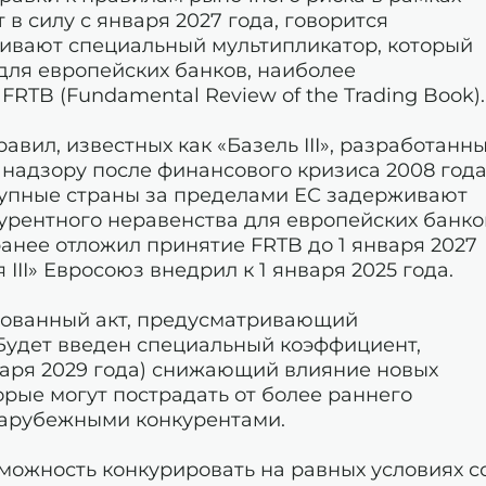
т в силу с января 2027 года, говорится
ивают специальный мультипликатор, который
для европейских банков, наиболее
RTB (Fundamental Review of the Trading Book).
авил, известных как «Базель III», разработанн
надзору после финансового кризиса 2008 года
рупные страны за пределами ЕС задерживают
курентного неравенства для европейских банко
ранее отложил принятие FRTB до 1 января 2027
 III» Евросоюз внедрил к 1 января 2025 года.
рованный акт, предусматривающий
Будет введен специальный коэффициент,
нваря 2029 года) снижающий влияние новых
орые могут пострадать от более раннего
зарубежными конкурентами.
можность конкурировать на равных условиях с