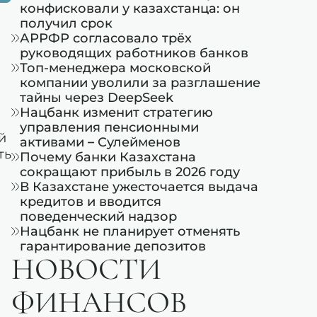
конфисковали у казахстанца: он
получил срок
АРРФР согласовало трёх
руководящих работников банков
Топ-менеджера московской
компании уволили за разглашение
тайны через DeepSeek
Нацбанк изменит стратегию
управления пенсионными
й
активами – Сулейменов
ть
Почему банки Казахстана
сокращают прибыль в 2026 году
В Казахстане ужесточается выдача
кредитов и вводится
поведенческий надзор
Нацбанк не планирует отменять
гарантирование депозитов
НОВОСТИ
ФИНАНСОВ