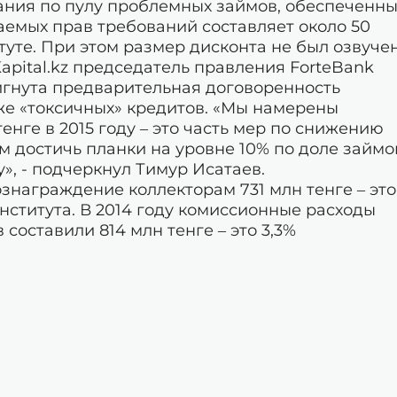
ания по пулу проблемных займов, обеспеченны
аемых прав требований составляет около 50
туте. При этом размер дисконта не был озвучен
apital.kz председатель правления ForteBank
игнута предварительная договоренность
же «токсичных» кредитов. «Мы намерены
енге в 2015 году – это часть мер по снижению
м достичь планки на уровне 10% по доле займо
у», - подчеркнул Тимур Исатаев.
вознаграждение коллекторам 731 млн тенге – это
ститута. В 2014 году комиссионные расходы
составили 814 млн тенге – это 3,3%