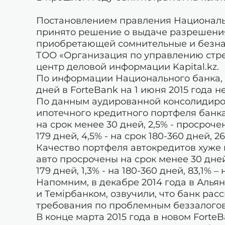
Постановлением правления Национально
принято решение о выдаче разрешения
приобретающей сомнительные и безнад
ТОО «Организация по управлению стре
центр деловой информации Kapital.kz.
По информации Национального банка, 
дней в ForteBank на 1 июня 2015 года н
По данным аудированной консолидирова
ипотечного кредитного портфеля бан
на срок менее 30 дней, 2,5% - просроче
179 дней, 4,5% - на срок 180-360 дней, 2
Качество портфеля автокредитов хуже 
авто просрочены на срок менее 30 дней,
179 дней, 1,3% - на 180-360 дней, 83,1% 
Напомним, в декабре 2014 года в Алья
и Темiрбанком, озвучили, что банк ра
требования по проблемным беззалоговы
В конце марта 2015 года в новом Forte