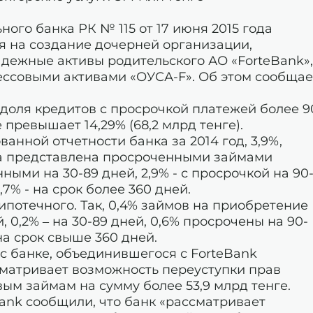
го банка РК № 115 от 17 июня 2015 года
 на создание дочерней организации,
ежные активы родительского АО «ForteBank»,
ссовыми активами «ОУСА-F». Об этом сообщае
доля кредитов с просрочкой платежей более 9
е превышает 14,29% (68,2 млрд тенге).
нной отчетности банка за 2014 год, 3,9%,
ка представлена просроченными займами
нными на 30-89 дней, 2,9% - с просрочкой на 90
6,7% - на срок более 360 дней.
ипотечного. Так, 0,4% займов на приобретение
 0,2% – на 30-89 дней, 0,6% просрочены на 90-
– на срок свыше 360 дней.
нс банке, объединившегося с ForteBank
ссматривает возможность переуступки прав
м займам на сумму более 53,9 млрд тенге.
Bank сообщили, что банк «рассматривает