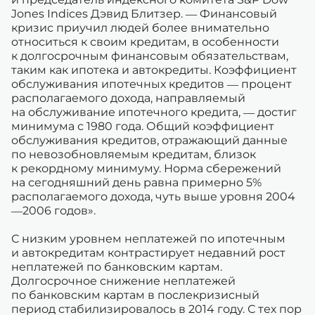
Jones Indices Дэвид Блитзер. — Финансовый
кризис приучил людей более внимательно
относиться к своим кредитам, в особенности
к долгосрочным финансовым обязательствам,
таким как ипотека и автокредиты. Коэффициент
обслуживания ипотечных кредитов — процент
располагаемого дохода, направляемый
на обслуживание ипотечного кредита, — достиг
минимума с 1980 года. Общий коэффициент
обслуживания кредитов, отражающий данные
по невозобновляемым кредитам, близок
к рекордному минимуму. Норма сбережений
на сегодняшний день равна примерно 5%
располагаемого дохода, чуть выше уровня 2004
—2006 годов».
С низким уровнем неплатежей по ипотечным
и автокредитам контрастирует недавний рост
неплатежей по банковским картам.
Долгосрочное снижение неплатежей
по банковским картам в послекризисный
период стабилизировалось в 2014 году. С тех пор