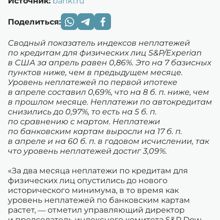
Источник:
banki.ru
Поделиться:
Сводный показатель индексов неплатежей
по кредитам для физических лиц S&P/Experian
в США за апрель равен 0,86%. Это на 7 базисных
пунктов ниже, чем в предыдущем месяце.
Уровень неплатежей по первой ипотеке
в апреле составил 0,69%, что на 8 б. п. ниже, чем
в прошлом месяце. Неплатежи по автокредитам
снизились до 0,97%, то есть на 5 б. п.
по сравнению с мартом. Неплатежи
по банковским картам выросли на 17 б. п.
в апреле и на 60 б. п. в годовом исчислении, так
что уровень неплатежей достиг 3,09%.
«За два месяца неплатежи по кредитам для
физических лиц опустились до нового
исторического минимума, в то время как
уровень неплатежей по банковским картам
растет, — отметил управляющий директор
и председатель индексного комитета S&P Dow