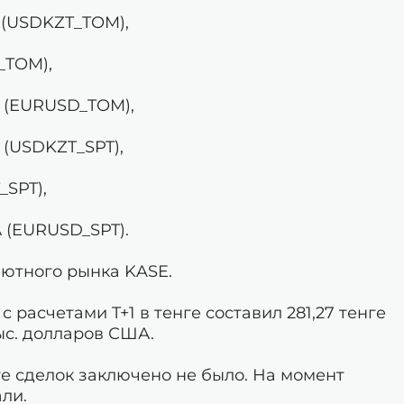
е (USDKZT_TOM),
_TOM),
А (EURUSD_TOM),
 (USDKZT_SPT),
_SPT),
А (EURUSD_SPT).
лютного рынка KASE.
расчетами T+1 в тенге составил 281,27 тенге
тыс. долларов США.
ге сделок заключено не было. На момент
ли.