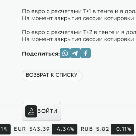
По евро с расчетами T+1 в тенге и в д
На момент закрытия сессии котировки 
По евро с расчетами Т+2 в тенге и в д
На момент закрытия сессии котировки 
Поделиться:
ВОЗВРАТ К СПИСКУ
ВОЙТИ
1%
EUR
543.39
-4.34%
RUB
5.82
-0.11%