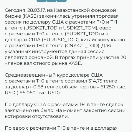
Сегодня, 28.03.17, на Казахстанской фондовой
бирже (KASE) закончилась утренняя торговая
сессия по доллару США с расчетами Т+0 и Т+1
в тенге (USDKZT_TOD и USDKZT_TOM), евро
с расчетами T+0 в тенге (EURKZT_TOD) и в
долларах США (EURUSD_TOD), китайскому юаню
с расчетами T+0 в тенге (CNYKZT_TOD). Для
указанных инструментов данная сессия
является основной. В торгах приняли участие 20
членов валютного рынка KASE.
Средневзвешенный курс доллара США
с расчетами T+0 в тенге составил 314,75 тенге
за доллар (-0,68 тенге), объем торгов – 61 250 тыс.
USD (-95 050 тыс. USD).
По доллару США с расчетами T+1 в тенге сделок
заключено не было. На момент закрытия сессии
котировки отсутствовали.
По евро с расчетами T+0 в тенге и в долларах