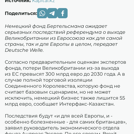
Источник:
Kapital.kz
Поделиться:
Немецкий фонд Бертельсмана ожидает
серьезных последствий референдума о выходе
Великобритании из Евросоюза как для самой
страны, так и для Европы в целом, передает
Deutsche Welle.
Согласно предварительным оценкам экспертов
фонда, потери Великобритании из-за выхода
из ЕС превысят 300 млрд евро до 2030 года. А в
случае полной торговой изоляции
Соединенного Королевства, которую фонд не
считает базовым сценарием, но не может
исключить, немецкий бизнес также лишится 55
млрд евро, сообщает Интерфакс-Казахстан.
Последствия будут «и для всей Европы, и -
особенно болезненные - для самих британцев»,
заявил руководитель экономического отдела
фонда Андреас Эсслер. По его словам, Brexit