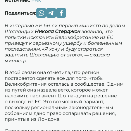
Источник:
РБК
Поделиться:
В интервью Би-би-си первый министр по делам
Шотландии
Никола Стерджон
заявила, что
попытки исключить Великобританию из ЕС
приведут к серьезному ущербу и болезненным
последствиям. «Я хочу и буду стараться
защитить Шотландию от этого», — сказала
министр.
В этой связи она отметила, что регион
постарается сделать все для того, чтобы
Великобритания осталась в сообществе. Одним
из путей она назвала вето, которое может
наложить парламент Шотландии на решение
о выходе из ЕС. Это возможный вариант,
поскольку региональным законодательным
собраниям дано право оспаривать решения,
принятые из Лондона.
Стерджон также спросили, понимает ли она, что