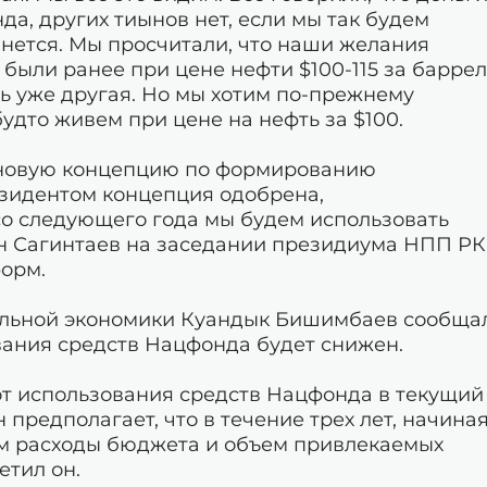
да, других тиынов нет, если мы так будем
анется. Мы просчитали, что наши желания
 были ранее при цене нефти $100-115 за баррел
ть уже другая. Но мы хотим по-прежнему
удто живем при цене на нефть за $100.
а новую концепцию по формированию
зидентом концепция одобрена,
со следующего года мы будем использовать
ан Сагинтаев на заседании президиума НПП РК
форм.
альной экономики Куандык Бишимбаев сообщал
ования средств Нацфонда будет снижен.
от использования средств Нацфонда в текущий
предполагает, что в течение трех лет, начина
руем расходы бюджета и объем привлекаемых
етил он.