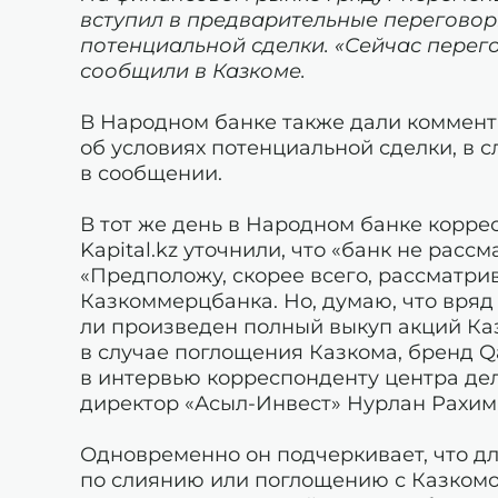
вступил в предварительные перегово
потенциальной сделки. «Сейчас перег
сообщили в Казкоме.
В Народном банке также дали коммент
об условиях потенциальной сделки, в с
в сообщении.
В тот же день в Народном банке корр
Kapital.kz уточнили, что «банк не расс
«Предположу, скорее всего, рассматр
Казкоммерцбанка. Но, думаю, что вряд 
ли произведен полный выкуп акций Каз
в случае поглощения Казкома, бренд 
в интервью корреспонденту центра де
директор «Асыл-Инвест» Нурлан Рахим
Одновременно он подчеркивает, что д
по слиянию или поглощению с Казкомом