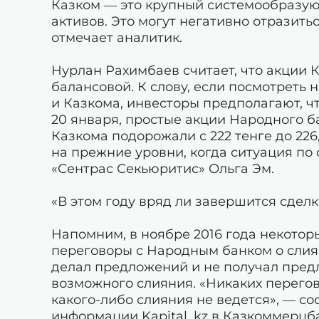
Казком — это крупный системообразующ
активов. Это могут негативно отразить
отмечает аналитик.
Нурлан Рахимбаев считает, что акции 
балансовой. К слову, если посмотреть
и Казкома, инвесторы предполагают, ч
20 января, простые акции Народного ба
Казкома подорожали с 222 тенге до 226
на прежние уровни, когда ситуация по
«Сентрас Секьюритис» Ольга Эм.
«В этом году вряд ли завершится сделк
Напомним, в ноябре 2016 года некотор
переговоры с Народным банком о слиян
делал предложений и не получал пред
возможного слияния. «Никаких перего
какого-либо слияния не ведется», — с
информации Kapital. kz в Казкоммерцб