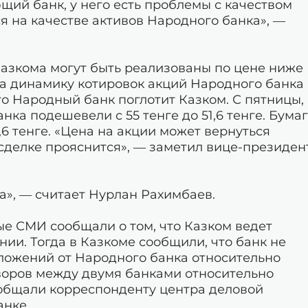
ий банк, у него есть проблемы с качеством
ся на качестве активов Народного банка», —
Казкома могут быть реализованы по цене ниже
 на динамику котировок акций Народного банка
то Народный банк поглотит Казком. С пятницы,
нка подешевели с 55 тенге до 51,6 тенге. Бума
,6 тенге. «Цена на акции может вернуться
 сделке прояснится», — заметил вице-президен
а», — считает Нурлан Рахимбаев.
ые СМИ сообщали о том, что Казком ведет
ии. Тогда в Казкоме сообщили, что банк не
ложений от Народного банка относительно
воров между двумя банками относительно
ообщали корреспонденту центра деловой
анке.