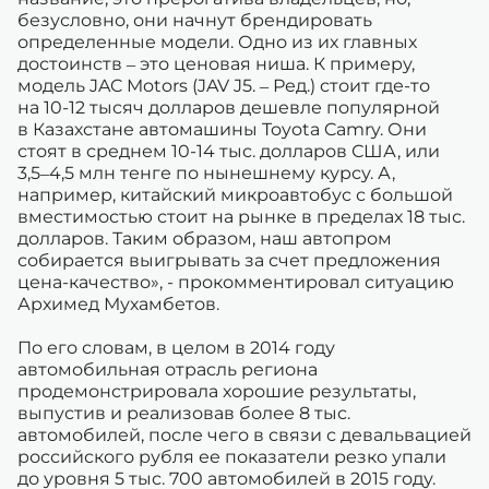
безусловно, они начнут брендировать
определенные модели. Одно из их главных
достоинств – это ценовая ниша. К примеру,
модель JAC Motors (JAV J5. – Ред.) стоит где-то
на 10-12 тысяч долларов дешевле популярной
в Казахстане автомашины Toyota Camry. Они
стоят в среднем 10-14 тыс. долларов США, или
3,5–4,5 млн тенге по нынешнему курсу. А,
например, китайский микроавтобус с большой
вместимостью стоит на рынке в пределах 18 тыс.
долларов. Таким образом, наш автопром
собирается выигрывать за счет предложения
цена-качество», - прокомментировал ситуацию
Архимед Мухамбетов.
По его словам, в целом в 2014 году
автомобильная отрасль региона
продемонстрировала хорошие результаты,
выпустив и реализовав более 8 тыс.
автомобилей, после чего в связи с девальвацией
российского рубля ее показатели резко упали
до уровня 5 тыс. 700 автомобилей в 2015 году.