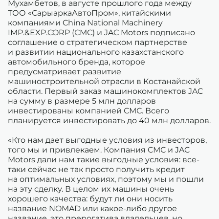
Мухамбетов, в августе прошлого года между
ТОО «СарыаркаАвтоПром», китайскими
компаниями China National Machinery
IMP.&EXP.CORP (СМС) и JAC Motors подписано
соглашение о стратегическом партнерстве
и развитии национального казахстанского
автомобильного бренда, которое
предусматривает развитие
машиностроительной отрасли в Костанайской
области. Первый заказ машинокомплектов JAC
на сумму в размере 5 млн долларов
инвестированы компанией СМС. Всего
планируется инвестировать до 40 млн долларов.
«Кто нам дает выгодные условия из инвесторов,
того мы и привлекаем. Компания CМС и JAC
Motors дали нам такие выгодные условия: все-
таки сейчас не так просто получить кредит
на оптимальных условиях, поэтому мы и пошли
на эту сделку. В целом их машины очень
хорошего качества: будут ли они носить
название NOMAD или какое-либо другое
название, это прерогатива владельцев, но,