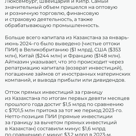
Люксембург, Швейцария и Кипр. Самый
значительный объем пришелся на оптовую
и розничную торговлю, финансовую
и страховую деятельность, а также
обрабатывающую промышленность.
Больше всего капитала из Казахстана за январь-
июнь 2024-го было выведено (чистые оттоки
ПИИ) в Великобританию ($1 млрд), США ($353
млн), Китай ($244 млн) и Францию ($148 млн).
Айтказин указывает, что это происходит через
репатриацию капитала (возврат инвестиций),
погашение займов от иностранных материнских
компаний, и вывода прибыли или дивидендов.
Отток прямых инвестиций за границу
из Казахстана по итогам первых девяти месяцев
прошлого года достиг $1,5 млрд по сравнению
с $701,5 млн притока за тот же период 2023-го.
Нетто-позиция ПИИ (прямые инвестиции
за границу за вычетом прямых инвестиций
в Казахстан) составили минус $1,6 млрд
по сравнению с минус $3,2 млрд в 2023-м.