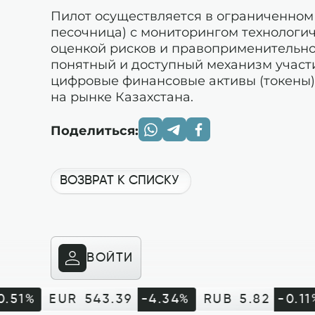
Пилот осуществляется в ограниченном
песочница) с мониторингом технологич
оценкой рисков и правоприменительно
понятный и доступный механизм участ
цифровые финансовые активы (токены
на рынке Казахстана.
Поделиться:
ВОЗВРАТ К СПИСКУ
ВОЙТИ
.51%
EUR
543.39
-4.34%
RUB
5.82
-0.11